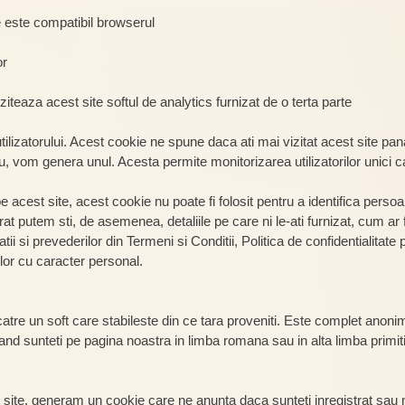
e este compatibil browserul
or
ziteaza acest site softul de analytics furnizat de o terta parte
tilizatorului. Acest cookie ne spune daca ati mai vizitat acest site 
, vom genera unul. Acesta permite monitorizarea utilizatorilor unici ca
pe acest site, acest cookie nu poate fi folosit pentru a identifica persoan
trat putem sti, de asemenea, detaliile pe care ni le-ati furnizat, cum a
tii si prevederilor din Termeni si Conditii, Politica de confidentialitate 
elor cu caracter personal.
catre un soft care stabileste din ce tara proveniti. Este complet anonim
 cand sunteti pe pagina noastra in limba romana sau in alta limba primi
t site, generam un cookie care ne anunta daca sunteti inregistrat sau