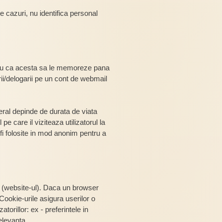
te cazuri, nu identifica personal
ntru ca acesta sa le memoreze pana
rii/delogarii pe un cont de webmail
eral depinde de durata de viata
pe care il viziteaza utilizatorul la
fi folosite in mod anonim pentru a
e (website-ul). Daca un browser
Cookie-urile asigura userilor o
atorillor: ex - preferintele in
relevanta.