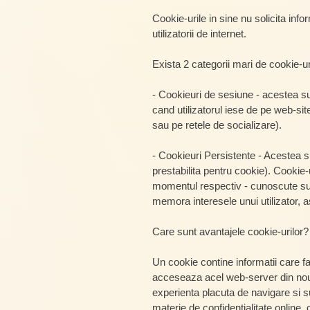
Cookie-urile in sine nu solicita info
utilizatorii de internet.
Exista 2 categorii mari de cookie-ur
- Cookieuri de sesiune - acestea s
cand utilizatorul iese de pe web-si
sau pe retele de socializare).
- Cookieuri Persistente - Acestea 
prestabilita pentru cookie). Cookie-u
momentul respectiv - cunoscute sub 
memora interesele unui utilizator, ast
Care sunt avantajele cookie-urilor?
Un cookie contine informatii care f
acceseaza acel web-server din nou, 
experienta placuta de navigare si sust
materie de confidentialitate online, 