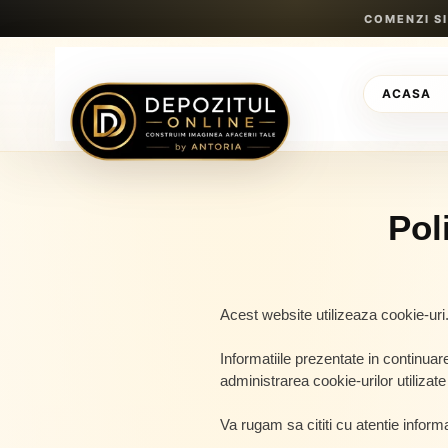
Sari
COMENZI S
la
conținut
ACASA
Pol
Acest website utilizeaza cookie-uri
Informatiile prezentate in continuar
administrarea cookie-urilor utiliza
Va rugam sa cititi cu atentie inform