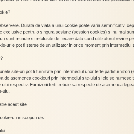
ookie?
ebservere. Durata de viata a unui cookie poate varia semnificativ, de
te exclusive pentru o singura sesiune (session cookies) si nu mai sunt 
ri sunt retinute si refolosite de fiecare data cand utilizatorul revine p
-urile pot fi sterse de un utilizator in orice moment prin intermediul s
i?
ele site-uri pot fi furnizate prin intermediul unor terte parti/furnizor
asa de asemenea cookieuri prin intermediul site-ului si ele se numesc 
-ului respectiv. Furnizorii terti trebuie sa respecte de asemenea legea i
e-ului.
atre acest site
ookie-uri in scopuri de:
lui