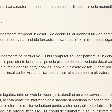
rmatii cu caracter personal pentru a putea fi utilizate si, in cele maimul
i:
unt stocate temporar in dosarul de cookie-uri al browserului web pe
teul respectiv sau inchide fereastra browserului ( ex: in momentul loga
sunt stocate pe hard-drive-ul unui computer sau echipament (si in gen
rile persistente le includ si pe cele plasate de un alt website decat cel 
numele de third party cookies (cookieuri plasate de terti) - care pot 
fel incat sa fie livrata publicitate cat mai relevanta pentru utilizatori.
ac legatura intre un web-browser (utilizatorul) si un web-server anum
acesta poate citi informatia deja stocata si reactiona in consecinta. 
in eforturile multor websiteuri pentru a oferi servicii confortabile utiliz
optiunile privind limba site-ului, cosuri de cumparaturi sau publicitate 