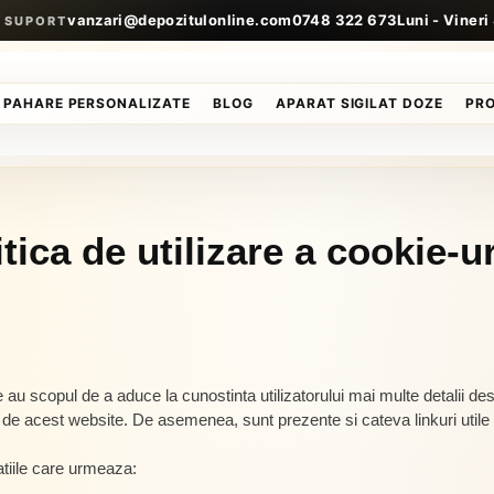
vanzari@depozitulonline.com
0748 322 673
Luni - Vineri
I SUPORT
PAHARE PERSONALIZATE
BLOG
APARAT SIGILAT DOZE
PR
itica de utilizare a cookie-ur
.
e au scopul de a aduce la cunostinta utilizatorului mai multe detalii des
te de acest website. De asemenea, sunt prezente si cateva linkuri utile
atiile care urmeaza: