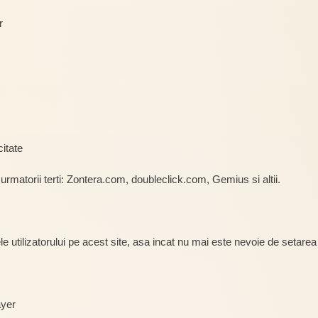
r
citate
urmatorii terti: Zontera.com, doubleclick.com, Gemius si altii.
le utilizatorului pe acest site, asa incat nu mai este nevoie de setarea lo
ayer