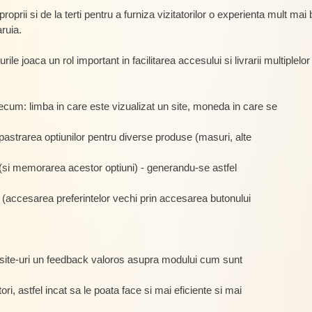
oprii si de la terti pentru a furniza vizitatorilor o experienta mult mai
aruia.
e joaca un rol important in facilitarea accesului si livrarii multiplelor 
ecum: limba in care este vizualizat un site, moneda in care se
 pastrarea optiunilor pentru diverse produse (masuri, alte
i (si memorarea acestor optiuni) - generandu-se astfel
i (accesarea preferintelor vechi prin accesarea butonului
de site-uri un feedback valoros asupra modului cum sunt
zatori, astfel incat sa le poata face si mai eficiente si mai