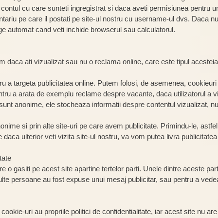
a contul cu care sunteti ingregistrat si daca aveti permisiunea pentr
ariu pe care il postati pe site-ul nostru cu username-ul dvs. Daca nu
rge automat cand veti inchide browserul sau calculatorul.
 daca ati vizualizat sau nu o reclama online, care este tipul acesteia 
ru a targeta publicitatea online. Putem folosi, de asemenea, cookieuri 
entru a arata de exemplu reclame despre vacante, daca utilizatorul a viz
unt anonime, ele stocheaza informatii despre contentul vizualizat, nu 
me si prin alte site-uri pe care avem publicitate. Primindu-le, astfel,
e daca ulterior veti vizita site-ul nostru, va vom putea livra publicitat
tate
 o gasiti pe acest site apartine tertelor parti. Unele dintre aceste part
lte persoane au fost expuse unui mesaj publicitar, sau pentru a ved
kie-uri au propriile politici de confidentialitate, iar acest site nu are