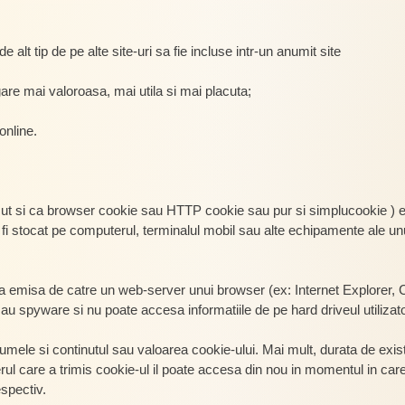
e alt tip de pe alte site-uri sa fie incluse intr-un anumit site
are mai valoroasa, mai utila si mai placuta;
online.
t si ca browser cookie sau HTTP cookie sau pur si simplucookie ) est
 fi stocat pe computerul, terminalul mobil sau alte echipamente ale unu
tara emisa de catre un web-server unui browser (ex: Internet Explorer,
au spyware si nu poate accesa informatiile de pe hard driveul utilizato
numele si continutul sau valoarea cookie-ului. Mai mult, durata de exis
ul care a trimis cookie-ul il poate accesa din nou in momentul in care 
spectiv.