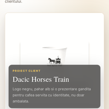
clientului.
PROIECT CLIENT
Dacic Horses Train
Logo negru, pahar alb si o prezentare gandita
pentru cafea servita cu identitate, nu doar
ambalata.