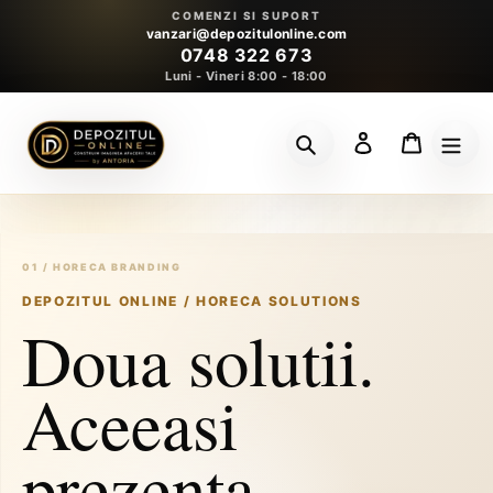
Sari
COMENZI SI SUPORT
la
vanzari@depozitulonline.com
0748 322 673
conținut
Luni - Vineri 8:00 - 18:00
Conectează-te
Coș
Caută
DEPOZITUL ONLINE / HORECA SOLUTIONS
Doua solutii.
Aceeasi
prezenta