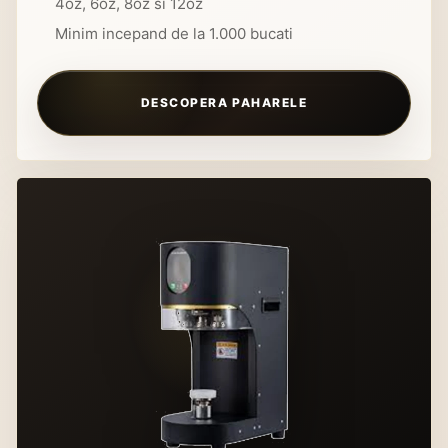
4oz, 6oz, 8oz si 12oz
Minim incepand de la 1.000 bucati
DESCOPERA PAHARELE