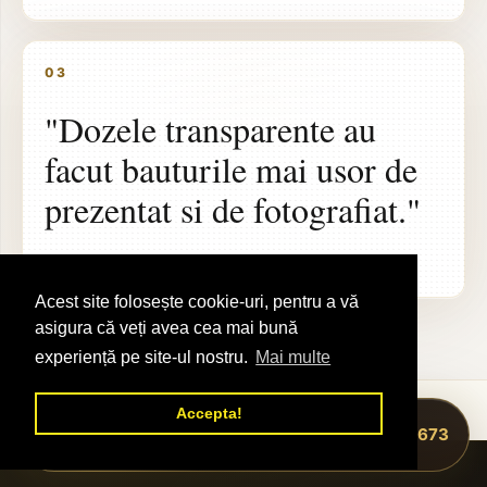
03
"Dozele transparente au
facut bauturile mai usor de
prezentat si de fotografiat."
COLD DRINKS CONCEPT
Acest site folosește cookie-uri, pentru a vă
asigura că veți avea cea mai bună
experiență pe site-ul nostru.
Mai multe
Accepta!
0748 322 673
WHATSAPP OFERTA