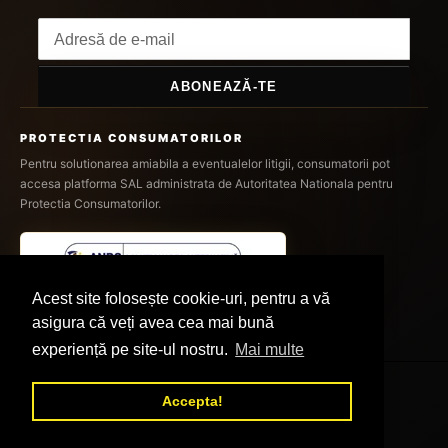
ABONEAZĂ-TE
PROTECTIA CONSUMATORILOR
Pentru solutionarea amiabila a eventualelor litigii, consumatorii pot
accesa platforma SAL administrata de Autoritatea Nationala pentru
Protectia Consumatorilor.
Acest site folosește cookie-uri, pentru a vă
asigura că veți avea cea mai bună
experiență pe site-ul nostru.
Mai multe
Accepta!
© 2026,
DEPOZITUL ONLINE
Susținut de Shopify