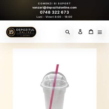
Sari
COMENZI SI SUPORT
la
vanzari@depozitulonline.com
0748 322 673
conținut
Luni - Vineri 8:00 - 18:00
Conectează-te
Coș
Caută