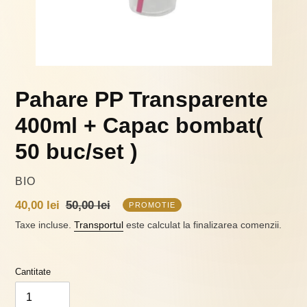
Pahare PP Transparente
400ml + Capac bombat(
50 buc/set )
VÂNZĂTOR
BIO
Preț
40,00 lei
Preț
50,00 lei
PROMOTIE
la
obișnuit
Taxe incluse.
Transportul
este calculat la finalizarea comenzii.
ofertă
Cantitate