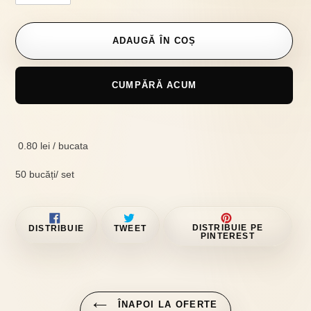
ADAUGĂ ÎN COȘ
CUMPĂRĂ ACUM
Se
adaugă
0.80 lei / bucata
produsul
în
50 bucăți/ set
coș
DISTRIBUIE
TRIMITE
PIN
DISTRIBUIE PE
DISTRIBUIE
TWEET
PE
TWEET
PE
PINTEREST
FACEBOOK
PE
PINTE
TWITTER
ÎNAPOI LA OFERTE