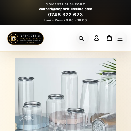
Sari
COMENZI SI SUPORT
la
vanzari@depozitulonline.com
0748 322 673
conținut
Luni - Vineri 8:00 - 18:00
Conectează-te
Coș
Caută