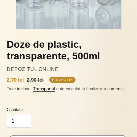
Doze de plastic,
transparente, 500ml
VÂNZĂTOR
DEPOZITUL ONLINE
Preț
2,70 lei
Preț
2,90 lei
PROMOTIE
la
obișnuit
Taxe incluse.
Transportul
este calculat la finalizarea comenzii.
ofertă
Cantitate