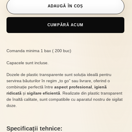
ADAUGĂ ÎN COȘ
CUMPĂRĂ ACUM
Se
adaugă
Comanda minima 1 bax ( 200 buc)
produsul
în
Capacele sunt incluse.
coș
Dozele de plastic transparente sunt soluția ideală pentru
servirea băuturilor în regim „to go” sau livrare, oferind o
combinație perfectă între
aspect profesional
,
igienă
ridicată
și
sigilare eficientă
. Realizate din plastic transparent
de înaltă calitate, sunt compatibile cu aparatul nostru de sigilat
doze.
Specificații tehnice: