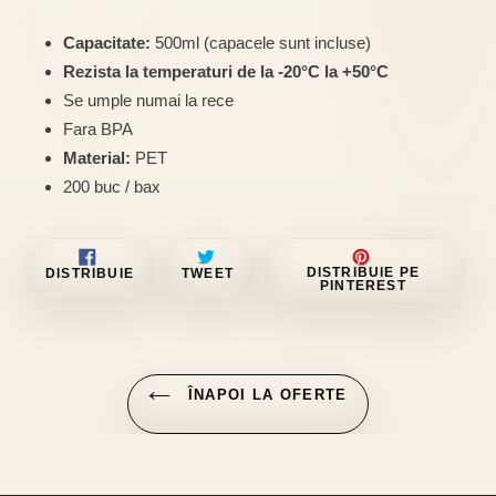
Capacitate:
50
0ml (capacele sunt incluse)
Rezista la temperaturi de la -20°C la +50°C
Se umple numai la rece
Fara BPA
Material:
PET
200 buc / bax
DISTRIBUIE
TRIMITE
PIN
DISTRIBUIE PE
DISTRIBUIE
TWEET
PE
TWEET
PE
PINTEREST
FACEBOOK
PE
PINTE
TWITTER
ÎNAPOI LA OFERTE