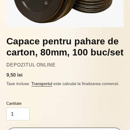
Capace pentru pahare de
carton, 80mm, 100 buc/set
VÂNZĂTOR
DEPOZITUL ONLINE
Preț
9,50 lei
obișnuit
Taxe incluse.
Transportul
este calculat la finalizarea comenzii.
Cantitate