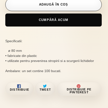
ADAUGĂ ÎN COȘ
CUMPĂRĂ ACUM
Se
adaugă
Specificatii:
produsul
în
ø 80 mm
coș
• fabricate din plastic
• utilizate pentru prevenirea stropirii si a scurgerii lichidelor
Ambalare: un set contine 100 bucati.
DISTRIBUIE
TRIMITE
PIN
DISTRIBUIE PE
DISTRIBUIE
TWEET
PE
TWEET
PE
PINTEREST
FACEBOOK
PE
PINTE
TWITTER