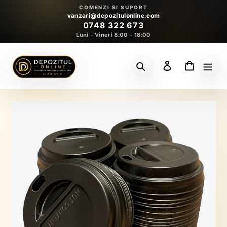
Sari
COMENZI SI SUPORT
la
vanzari@depozitulonline.com
0748 322 673
conținut
Luni - Vineri 8:00 - 18:00
Conectează-te
Coș
Caută