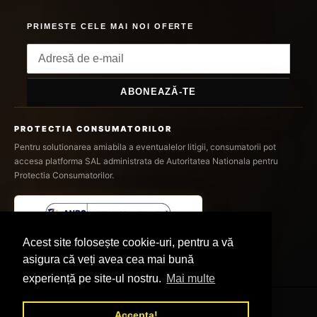
PRIMESTE CELE MAI NOI OFERTE
ABONEAZĂ-TE
PROTECTIA CONSUMATORILOR
Pentru solutionarea amiabila a eventualelor litigii, consumatorii pot
accesa platforma SAL administrata de Autoritatea Nationala pentru
Protectia Consumatorilor.
Acest site folosește cookie-uri, pentru a vă
asigura că veți avea cea mai bună
experiență pe site-ul nostru.
Mai multe
Accepta!
© 2026,
DEPOZITUL ONLINE
Susținut de Shopify