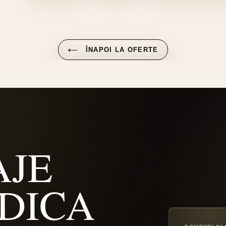
TWITTER
ÎNAPOI LA OFERTE
JE
IDICA