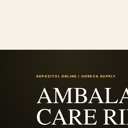
DEPOZITUL ONLINE / HORECA SUPPLY
AMBALA
CARE R