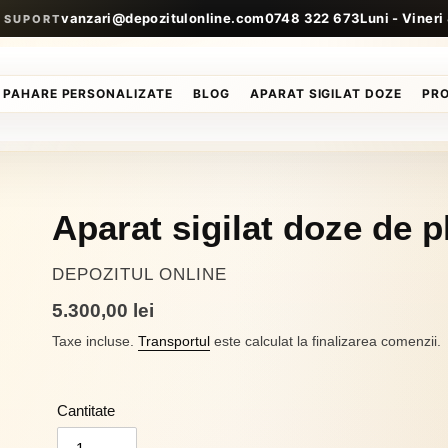
vanzari@depozitulonline.com
0748 322 673
Luni - Vineri
I SUPORT
PAHARE PERSONALIZATE
BLOG
APARAT SIGILAT DOZE
PR
Aparat sigilat doze de p
VÂNZĂTOR
DEPOZITUL ONLINE
Preț
5.300,00 lei
obișnuit
Taxe incluse.
Transportul
este calculat la finalizarea comenzii.
Cantitate