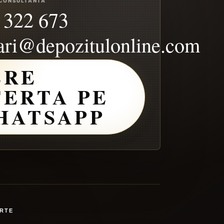
 CONSULTANTA
 322 673
ari@depozitulonline.com
ERE
FERTA PE
HATSAPP
ERTE