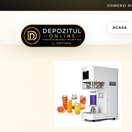
Sari
COMENZI S
la
conținut
ACASA