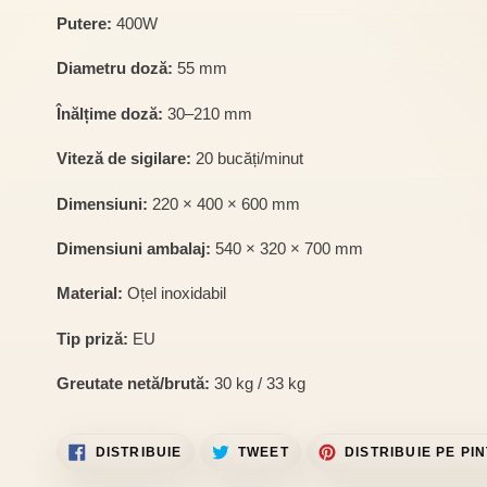
Putere:
400W
Diametru doză:
55 mm
Înălțime doză:
30–210 mm
Viteză de sigilare:
20 bucăți/minut
Dimensiuni:
220 × 400 × 600 mm
Dimensiuni ambalaj:
540 × 320 × 700 mm
Material:
Oțel inoxidabil
Tip priză:
EU
Greutate netă/brută:
30 kg / 33 kg
DISTRIBUIE
TRIMITE
DISTRIBUIE
TWEET
DISTRIBUIE PE PI
PE
TWEET
FACEBOOK
PE