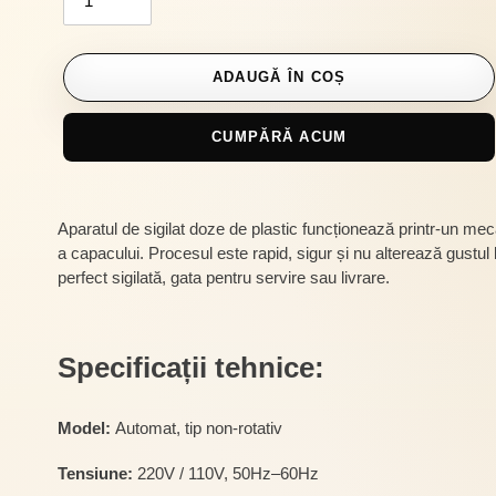
ADAUGĂ ÎN COȘ
CUMPĂRĂ ACUM
Se
adaugă
Aparatul de sigilat doze de plastic funcționează printr-un me
produsul
a capacului. Procesul este rapid, sigur și nu alterează gustul
în
perfect sigilată, gata pentru servire sau livrare.
coș
Specificații tehnice:
Model:
Automat, tip non-rotativ
Tensiune:
220V / 110V, 50Hz–60Hz