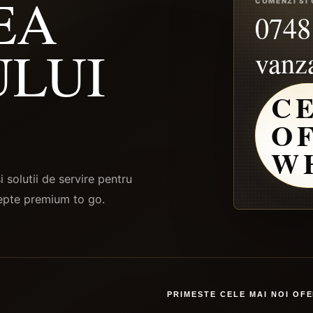
EA
COMENZI SI
0748
LUI
vanz
C
O
W
 solutii de servire pentru
cepte premium to go.
PRIMESTE CELE MAI NOI OF